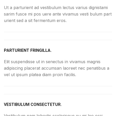
Ut a parturient ad vestibulum lectus varius dignistami
sarim fusce mi pos uere ante vivamus vesti bulum part
urient sed a sit fermentum eros.
PARTURIENT FRINGILLA.
Elit suspendisse ut in senectus in vivamus magnis
adipiscing placerat accumsan laoreet nec penatibus a
vel ut ipsum platea diam proin facilis.
VESTIBULUM CONSECTETUR.
Vestibulum nam lobortis scelerisque eu mi leo orci