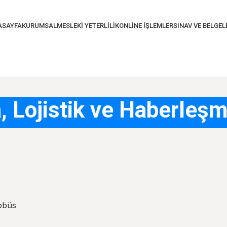
ASAYFA
KURUMSAL
MESLEKI YETERLILIK
ONLINE İŞLEMLER
SINAV VE BELGE
, Lojistik ve Haberleş
obüs