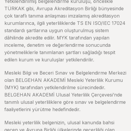
Yetkilendirilmiş belgelendirme kuruluşu, öncelikle
TÜRKAK gibi, Avrupa Akreditasyon Birliği bünyesinde
çok taraflı tanıma anlaşması imzalamış akreditasyon
kurumlarınca, ilgili yeterliliklerde TS EN ISO/IEC 17024
standardı şartlarına uygun oluşturulmuş sistem
dâhilinde akredite edilir. MYK tarafından yapılan
inceleme, denetim ve değerlendirme sonucunda
yönetmeliklerle tanımlanan şartları sağladığı tespit
edilen kurum ve kuruluşlar yetkilendirilir.
Mesleki Bilgi ve Beceri Sınav ve Belgelendirme Merkezi
olan BELGEHAN AKADEMİ Mesleki Yeterlilik Kurumu
(MYK) tarafından yetkilendirilme sürecindedir.
BELGEHAN AKADEMİ Ulusal Yeterlilik Çerçevesi’nde
tanımlı ulusal yeterliliklere göre sınav ve belgelendirme
faaliyetlerini yürütme hedefindedir.
Mesleki yeterlilik belgenizin, ulusal kanunda bahsi
geçen ve Avrupa Birliği ülkelerinde geçerliliği olan