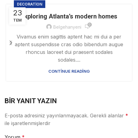
DECORATION
23
Exploring Atlanta’s modern homes
TEM
0
Belgehanyeni
Vivamus enim sagittis aptent hac mi dui a per
aptent suspendisse cras odio bibendum augue
rhoncus laoreet dui praesent sodales
sodales....
CONTINUE READING
BIR YANIT YAZIN
E-posta adresiniz yayınlanmayacak.
Gerekli alanlar
*
ile işaretlenmişlerdir
Yorum
*