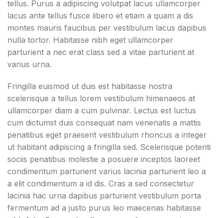
tellus.
Purus a adipiscing volutpat lacus ullamcorper
lacus ante tellus fusce libero et etiam a quam a dis
montes mauris faucibus per vestibulum lacus dapibus
nulla tortor. Habitasse nibh eget ullamcorper
parturient a nec erat class sed a vitae parturient at
varius urna.
Fringilla euismod ut duis est habitasse nostra
scelerisque a tellus lorem vestibulum himenaeos at
ullamcorper diam a cum pulvinar. Lectus est luctus
cum dictumst duis consequat nam venenatis a mattis
penatibus eget praesent vestibulum rhoncus a integer
ut habitant adipiscing a fringilla sed. Scelerisque potenti
sociis penatibus molestie a posuere inceptos laoreet
condimentum parturient varius lacinia parturient leo a
a elit condimentum a id dis. Cras a sed consectetur
lacinia hac urna dapibus parturient vestibulum porta
fermentum ad a justo purus leo maecenas habitasse